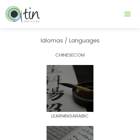
Nota:
este
sitio
web
Idiomas / Languages
incluye
un
CHINESECOM
sistema
de
accesibilidad.
LEARNINGARABIC